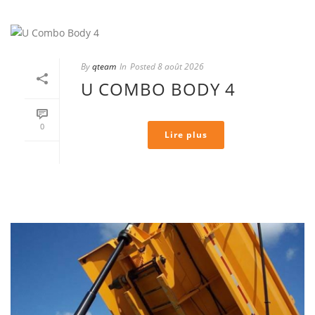
By
qteam
In
Posted
8 août 2026
U COMBO BODY 4
0
Lire plus