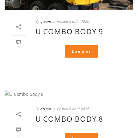
By
qteam
In
Posted
8 août 2026
U COMBO BODY 9
0
Lire plus
By
qteam
In
Posted
8 août 2026
U COMBO BODY 8
0