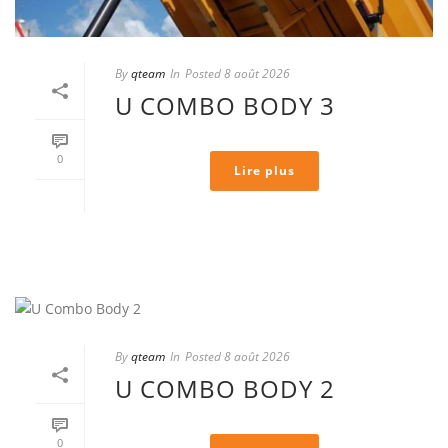
By
qteam
In
Posted
8 août 2026
U COMBO BODY 3
0
Lire plus
By
qteam
In
Posted
8 août 2026
U COMBO BODY 2
0