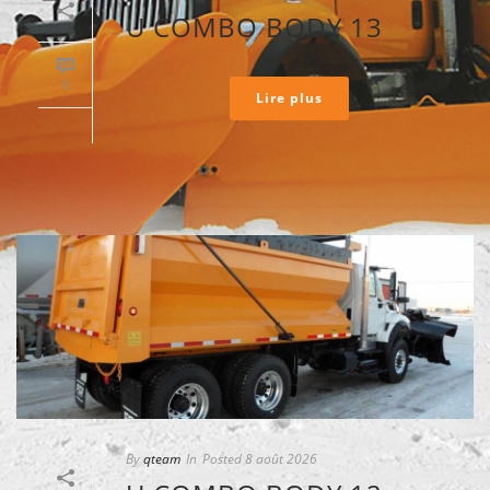
U COMBO BODY 13
0
Lire plus
By
qteam
In
Posted
8 août 2026