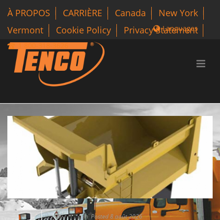
À PROPOS
CARRIÈRE
Canada
New York
Languages
Vermont
Cookie Policy
Privacy Statement
1 800-318-3626
By
qteam
In
Posted
8 août 2026