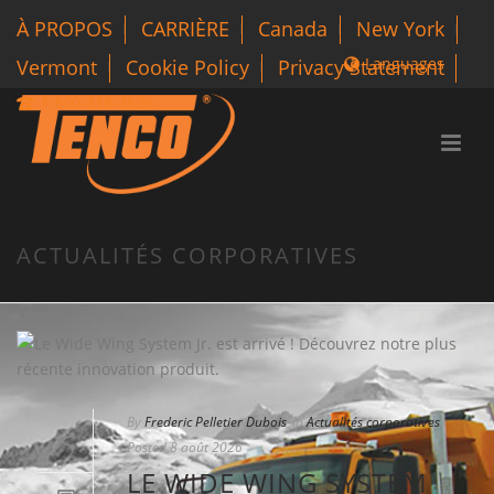
À PROPOS
CARRIÈRE
Canada
New York
Languages
Vermont
Cookie Policy
Privacy Statement
1 800-318-3626
ACTUALITÉS CORPORATIVES
By
Frederic Pelletier Dubois
In
Actualités corporatives
Posted
8 août 2026
LE WIDE WING SYSTEM