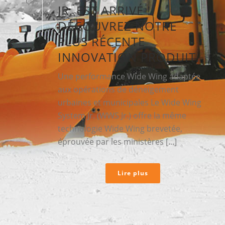
JR. EST ARRIVÉ !
0
DÉCOUVREZ NOTRE
PLUS RÉCENTE
INNOVATION PRODUIT.
Une performance Wide Wing adaptée
aux opérations de déneigement
urbaines et municipales Le Wide Wing
System Jr. (WWS Jr.) offre la même
technologie Wide Wing brevetée,
éprouvée par les ministères [...]
Lire plus