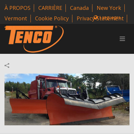
À PROPOS
CARRIÈRE
Canada
New York
Languages
Vermont
Cookie Policy
Privacy Statement
1 800-318-3626