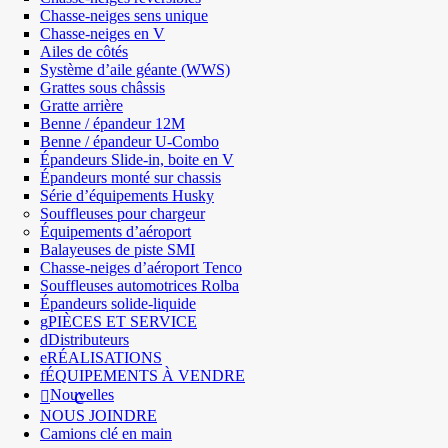
Chasse-neiges sens unique
Chasse-neiges en V
Ailes de côtés
Système d’aile géante (WWS)
Grattes sous châssis
Gratte arrière
Benne / épandeur 12M
Benne / épandeur U-Combo
Épandeurs Slide-in, boite en V
Épandeurs monté sur chassis
Série d’équipements Husky
Souffleuses pour chargeur
Équipements d’aéroport
Balayeuses de piste SMI
Chasse-neiges d’aéroport Tenco
Souffleuses automotrices Rolba
Épandeurs solide-liquide
PIÈCES ET SERVICE
Distributeurs
RÉALISATIONS
ÉQUIPEMENTS À VENDRE
Nouvelles
NOUS JOINDRE
Camions clé en main