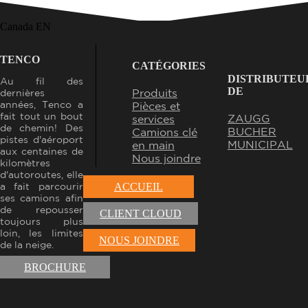
Canada EN
TENCO
CATÉGORIES
DISTRIBUTEU
Au fil des
DE
Produits
dernières
années, Tenco a
Pièces et
fait tout un bout
ZAUGG
services
de chemin! Des
BUCHER
Camions clé
pistes d'aéroport
MUNICIPAL
en main
aux centaines de
Nous joindre
kilomètres
d'autoroutes, elle
a fait parcourir
ACCUEIL
ses camions afin
de repousser
CLIENT CLOUD
toujours plus
loin, les limites
NOUS JOINDRE
de la neige.
BROCHURE