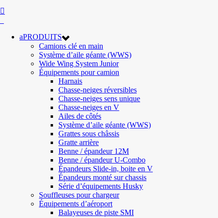
PRODUITS
Camions clé en main
Système d’aile géante (WWS)
Wide Wing System Junior
Équipements pour camion
Harnais
Chasse-neiges réversibles
Chasse-neiges sens unique
Chasse-neiges en V
Ailes de côtés
Système d’aile géante (WWS)
Grattes sous châssis
Gratte arrière
Benne / épandeur 12M
Benne / épandeur U-Combo
Épandeurs Slide-in, boite en V
Épandeurs monté sur chassis
Série d’équipements Husky
Souffleuses pour chargeur
Équipements d’aéroport
Balayeuses de piste SMI