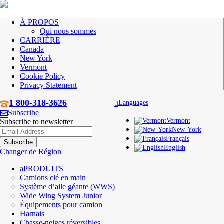
À PROPOS
Qui nous sommes
CARRIÈRE
Canada
New York
Vermont
Cookie Policy
Privacy Statement
1 800-318-3626
Languages
Subscribe
Vermont
Subscribe to newsletter
New-York
Français
English
Changer de Région
PRODUITS
Camions clé en main
Système d’aile géante (WWS)
Wide Wing System Junior
Équipements pour camion
Harnais
Chasse-neiges réversibles