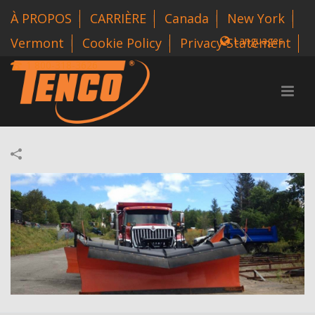
À PROPOS
CARRIÈRE
Canada
New York
Languages
Vermont
Cookie Policy
Privacy Statement
1 800-318-3626