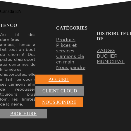
Canada EN
TENCO
CATÉGORIES
DISTRIBUTEU
Au fil des
DE
Produits
dernières
années, Tenco a
Pièces et
fait tout un bout
ZAUGG
services
de chemin! Des
BUCHER
Camions clé
pistes d'aéroport
MUNICIPAL
en main
aux centaines de
Nous joindre
kilomètres
d'autoroutes, elle
a fait parcourir
ACCUEIL
ses camions afin
de repousser
CLIENT CLOUD
toujours plus
loin, les limites
NOUS JOINDRE
de la neige.
BROCHURE