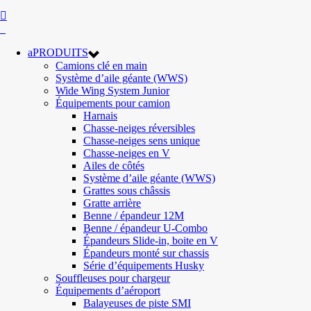
PRODUITS
Camions clé en main
Système d’aile géante (WWS)
Wide Wing System Junior
Équipements pour camion
Harnais
Chasse-neiges réversibles
Chasse-neiges sens unique
Chasse-neiges en V
Ailes de côtés
Système d’aile géante (WWS)
Grattes sous châssis
Gratte arrière
Benne / épandeur 12M
Benne / épandeur U-Combo
Épandeurs Slide-in, boite en V
Épandeurs monté sur chassis
Série d’équipements Husky
Souffleuses pour chargeur
Équipements d’aéroport
Balayeuses de piste SMI