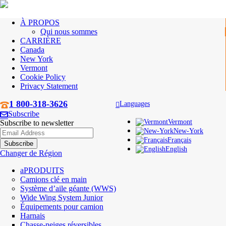
À PROPOS
Qui nous sommes
CARRIÈRE
Canada
New York
Vermont
Cookie Policy
Privacy Statement
1 800-318-3626
Languages
Subscribe
Vermont
Subscribe to newsletter
New-York
Français
English
Changer de Région
PRODUITS
Camions clé en main
Système d’aile géante (WWS)
Wide Wing System Junior
Équipements pour camion
Harnais
Chasse-neiges réversibles