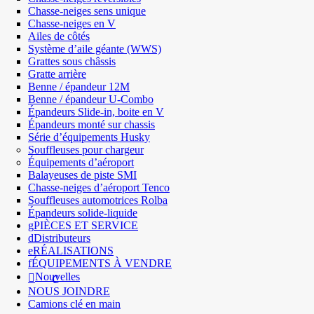
Chasse-neiges sens unique
Chasse-neiges en V
Ailes de côtés
Système d’aile géante (WWS)
Grattes sous châssis
Gratte arrière
Benne / épandeur 12M
Benne / épandeur U-Combo
Épandeurs Slide-in, boite en V
Épandeurs monté sur chassis
Série d’équipements Husky
Souffleuses pour chargeur
Équipements d’aéroport
Balayeuses de piste SMI
Chasse-neiges d’aéroport Tenco
Souffleuses automotrices Rolba
Épandeurs solide-liquide
PIÈCES ET SERVICE
Distributeurs
RÉALISATIONS
ÉQUIPEMENTS À VENDRE
Nouvelles
NOUS JOINDRE
Camions clé en main