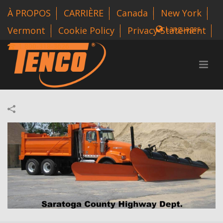
À PROPOS
CARRIÈRE
Canada
New York
Languages
Vermont
Cookie Policy
Privacy Statement
1 800-318-3626