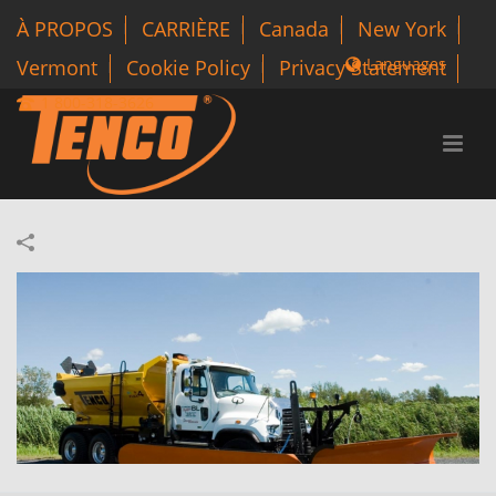
À PROPOS
CARRIÈRE
Canada
New York
Languages
Vermont
Cookie Policy
Privacy Statement
1 800-318-3626