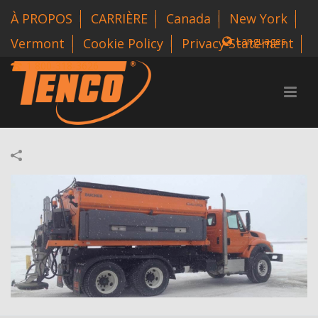
À PROPOS
CARRIÈRE
Canada
New York
Languages
Vermont
Cookie Policy
Privacy Statement
1 800-318-3626