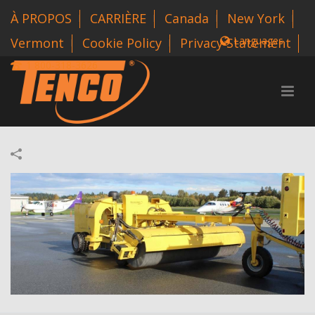
À PROPOS
CARRIÈRE
Canada
New York
Languages
Vermont
Cookie Policy
Privacy Statement
1 800-318-3626