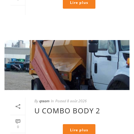
Lire plus
By
qteam
In
Posted
8 août 2026
U COMBO BODY 2
0
Lire plus