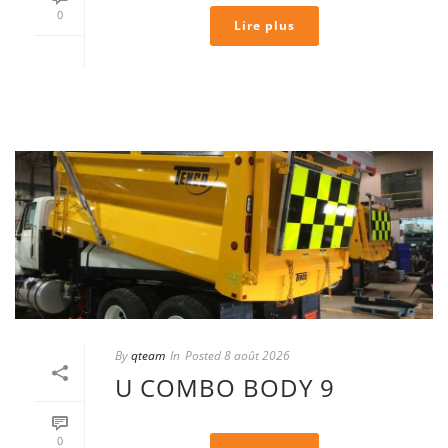
0
Lire plus
By
qteam
In
Posted
8 août 2026
U COMBO BODY 9
0