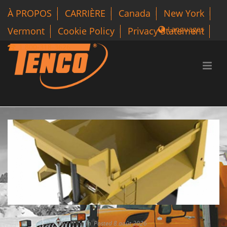
À PROPOS
CARRIÈRE
Canada
New York
Languages
Vermont
Cookie Policy
Privacy Statement
1 800-318-3626
By
qteam
In
Posted
8 août 2026