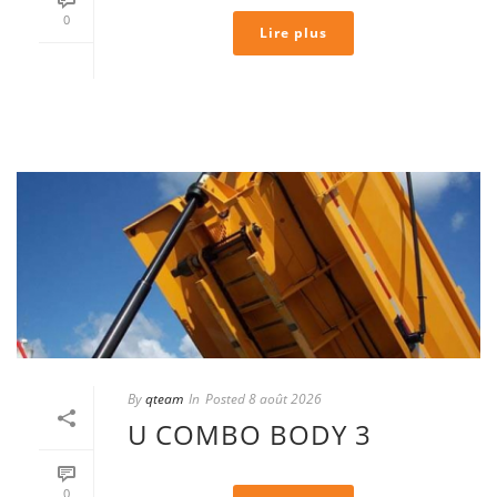
0
Lire plus
By
qteam
In
Posted
8 août 2026
U COMBO BODY 3
0