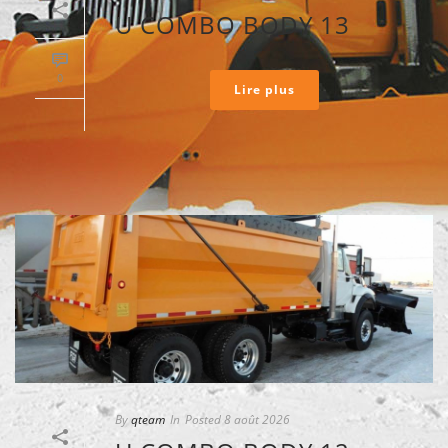
U COMBO BODY 13
0
Lire plus
By
qteam
In
Posted
8 août 2026