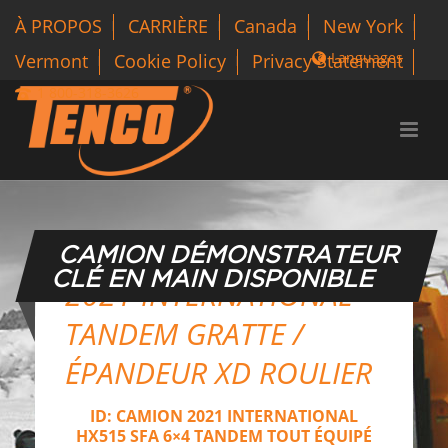
À PROPOS
CARRIÈRE
Canada
New York
Languages
Vermont
Cookie Policy
Privacy Statement
1 800-318-3626
CAMION DÉMONSTRATEUR
CLÉ EN MAIN DISPONIBLE
2021 INTERNATIONAL
TANDEM GRATTE /
ÉPANDEUR XD ROULIER
ID: CAMION 2021 INTERNATIONAL
HX515 SFA 6×4 TANDEM TOUT ÉQUIPÉ