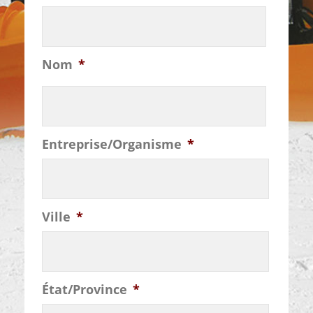
DD
slash
YYYY
Nom
*
Entreprise/Organisme
*
Ville
*
État/Province
*